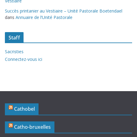
Vestiaire
Succès printanier au Vestiaire – Unité Pastorale Boetendael
dans
Annuaire de l’Unité Pastorale
Staff
Sacristies
Connectez-vous ici
Cathobel
Catho-bruxelles