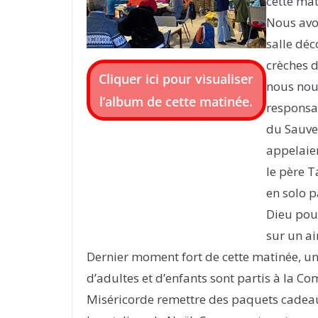
cette mat
Nous avon
salle déc
crèches d
Cliquer ici pour visualiser
nous nou
l’album de cette
matinée.
responsab
du Sauveu
appelaien
le père T
en solo p
Dieu pour
sur un a
Dernier moment fort de cette matinée, un
d’adultes et d’enfants sont partis à la 
Miséricorde remettre des paquets cadea