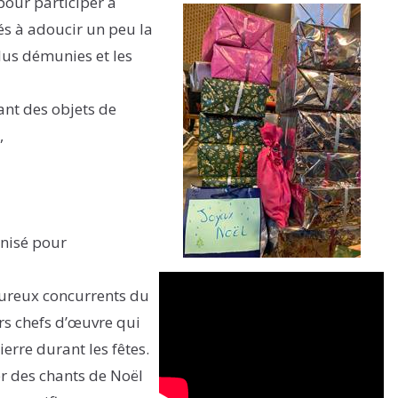
pour participer à
nés à adoucir un peu la
lus démunies et les
nt des objets de
,
anisé pour
leureux concurrents du
rs chefs d’œuvre qui
erre durant les fêtes.
r des chants de Noël