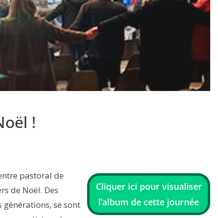
oël !
entre pastoral de
Cliquer ici pour visualiser
ers de Noël. Des
l’album de cette journée
 générations, se sont