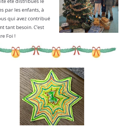
ite été distribués le
s par les enfants, à
ous qui avez contribué
t tant besoin. C’est
re Foi !