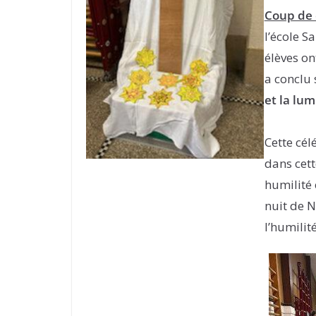
Coup de 
l’école S
élèves on
a conclu
et la lum
Cette cél
dans cett
humilité 
nuit de N
l’humilité